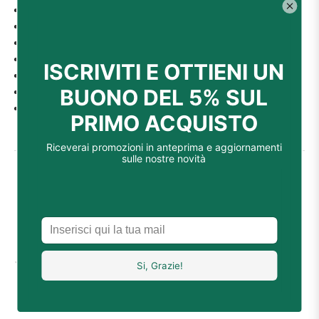
Dispositivo di sicurezza antiribaltamento
Ruote piroettanti
Spazio per bombola fino a 15 kg
Regolatore di pressione e bombola non in dotazione
Area di riscaldamento: 20-80 mq
Richiudibile
Misure: 73x42x40 cm
Recensioni
0.0
0
recensioni
0
5