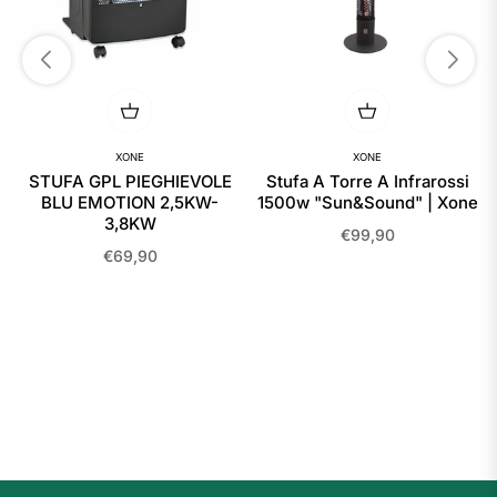
XONE
XONE
o
STUFA GPL PIEGHIEVOLE
Stufa A Torre A Infrarossi
BLU EMOTION 2,5KW-
1500w "Sun&Sound" | Xone
3,8KW
Prezzo
€99,90
Prezzo
€69,90
regolare
regolare