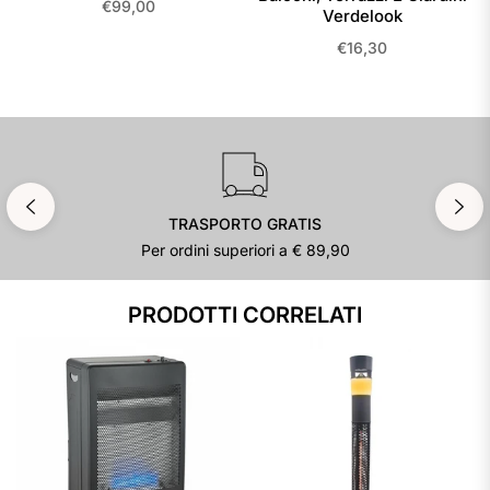
Prezzo
€99,00
Verdelook
regolare
Prezzo
€16,30
regolare
TRASPORTO GRATIS
Per ordini superiori a € 89,90
PRODOTTI CORRELATI