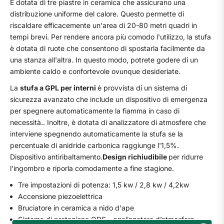
È dotata di tre piastre in ceramica che assicurano una
distribuzione uniforme del calore. Questo permette di
riscaldare efficacemente un'area di 20-80 metri quadri in
tempi brevi. Per rendere ancora più comodo l'utilizzo, la stufa
è dotata di ruote che consentono di spostarla facilmente da
una stanza all'altra. In questo modo, potrete godere di un
ambiente caldo e confortevole ovunque desideriate.
La
stufa a GPL per interni
è provvista di un sistema di
sicurezza avanzato che include un dispositivo di emergenza
per spegnere automaticamente la fiamma in caso di
necessità.. Inoltre, è dotata di analizzatore di atmosfere che
interviene spegnendo automaticamente la stufa se la
percentuale di anidride carbonica raggiunge l'1,5%.
Dispositivo antiribaltamento.
Design richiudibile
per ridurre
l'ingombro e riporla comodamente a fine stagione.
Tre impostazioni di potenza: 1,5 kw / 2,8 kw / 4,2kw
Accensione piezoelettrica
Bruciatore in ceramica a nido d'ape
Sistema di protezione ODS – analizzatore d’atmosfera