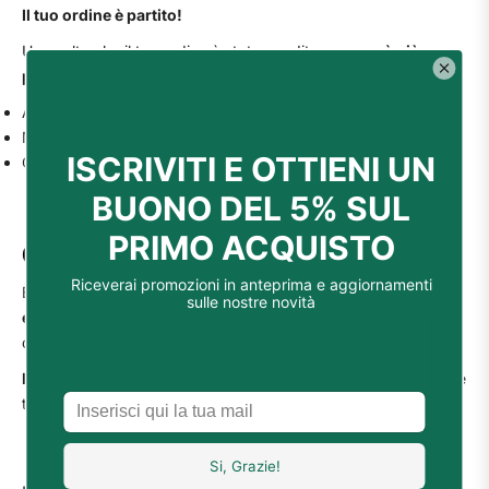
Il tuo ordine è partito!
Una volta che il tuo ordine è stato spedito,
non sarà più
possibile:
Annullare l'ordine
Modificare i prodotti inviati
Cambiare l'indirizzo di spedizione
Controllo dell'Ordine
È tuo dovere controllare l'integrità del contenuto dell'ordine
entro 7 giorni dalla ricezione del pacco
, anche se decidessi
di utilizzare il prodotto in un secondo momento.
In caso di danni o parti mancanti
, contattaci il prima possibile
tramite WhatsApp al numero
339 892 0519
.