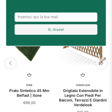
I CLIENTI HANNO ACQUISTATO ANCHE
XONE
VERDELOOK
Prato Sintetico 45 Mm
Grigliato Estensibile In
Belfast | Xone
Legno Con Piedi Per
Balconi, Terrazzi E Giardini
Prezzo
€99,00
Verdelook
regolare
Prezzo